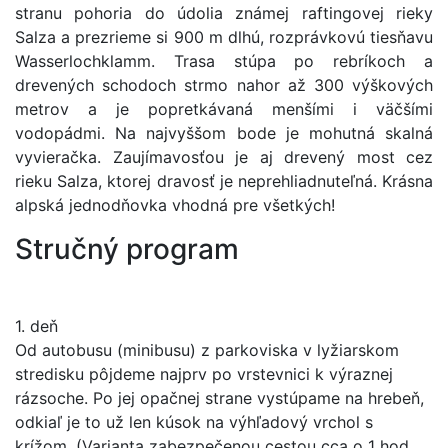
stranu pohoria do údolia známej raftingovej rieky
Salza a prezrieme si 900 m dlhú, rozprávkovú tiesňavu
Wasserlochklamm. Trasa stúpa po rebríkoch a
drevených schodoch strmo nahor až 300 výškových
metrov a je popretkávaná menšími i väčšími
vodopádmi. Na najvyššom bode je mohutná skalná
vyvieračka. Zaujímavosťou je aj drevený most cez
rieku Salza, ktorej dravosť je neprehliadnuteľná. Krásna
alpská jednodňovka vhodná pre všetkých!
Stručný program
1. deň
Od autobusu (minibusu) z parkoviska v lyžiarskom
stredisku pôjdeme najprv po vrstevnici k výraznej
rázsoche. Po jej opačnej strane vystúpame na hrebeň,
odkiaľ je to už len kúsok na výhľadový vrchol s
krížom. (Varianta zabezpečenou cestou cca o 1 hod.