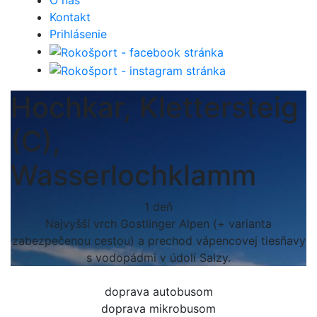
O nás
Kontakt
Prihlásenie
Hochkar, Klettersteig
(C),
Wasserlochklamm
1 deň
Najvyšší vrch Gostlinger Alpen (+ varianta
zabezpečenou cestou) a prechod vápencovej tiesňavy
s vodopádmi v údolí Salzy.
doprava autobusom
doprava mikrobusom