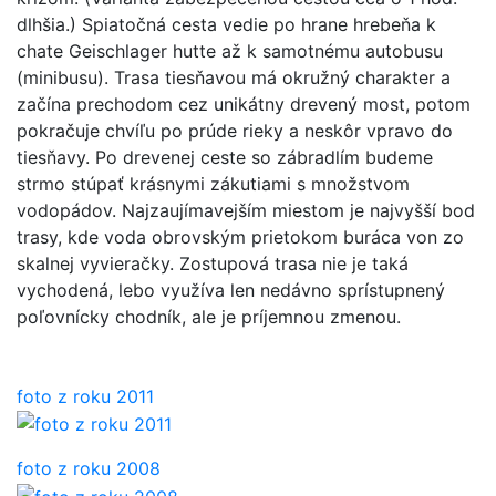
dlhšia.) Spiatočná cesta vedie po hrane hrebeňa k
chate Geischlager hutte až k samotnému autobusu
(minibusu). Trasa tiesňavou má okružný charakter a
začína prechodom cez unikátny drevený most, potom
pokračuje chvíľu po prúde rieky a neskôr vpravo do
tiesňavy. Po drevenej ceste so zábradlím budeme
strmo stúpať krásnymi zákutiami s množstvom
vodopádov. Najzaujímavejším miestom je najvyšší bod
trasy, kde voda obrovským prietokom buráca von zo
skalnej vyvieračky. Zostupová trasa nie je taká
vychodená, lebo využíva len nedávno sprístupnený
poľovnícky chodník, ale je príjemnou zmenou.
foto z roku 2011
foto z roku 2008