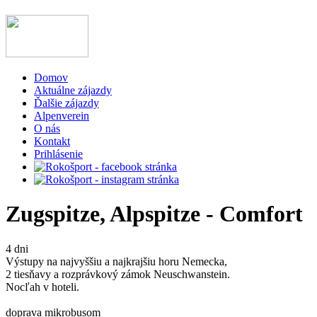
Domov
Aktuálne zájazdy
Ďalšie zájazdy
Alpenverein
O nás
Kontakt
Prihlásenie
Zugspitze, Alpspitze - Comfort
4 dni
Výstupy na najvyššiu a najkrajšiu horu Nemecka,
2 tiesňavy a rozprávkový zámok Neuschwanstein.
Nocľah v hoteli.
doprava mikrobusom