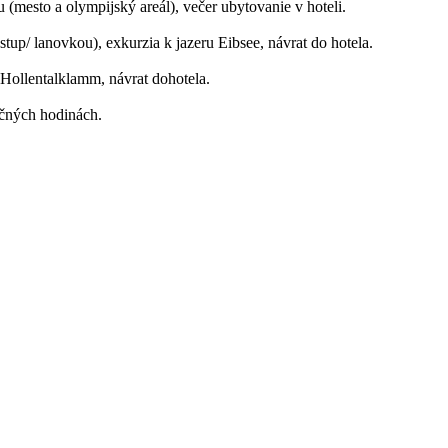
mesto a olympijský areál), večer ubytovanie v hoteli.
p/ lanovkou), exkurzia k jazeru Eibsee, návrat do hotela.
Hollentalklamm, návrat dohotela.
očných hodinách.