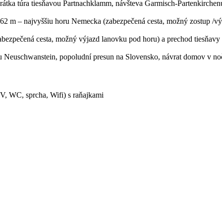
tka túra tiesňavou Partnachklamm, návšteva Garmisch-Partenkirchenu (
2 m – najvyššiu horu Nemecka (zabezpečená cesta, možný zostup /výstu
bezpečená cesta, možný výjazd lanovku pod horu) a prechod tiesňavy 
ku Neuschwanstein, popoludní presun na Slovensko, návrat domov v n
TV, WC, sprcha, Wifi) s raňajkami