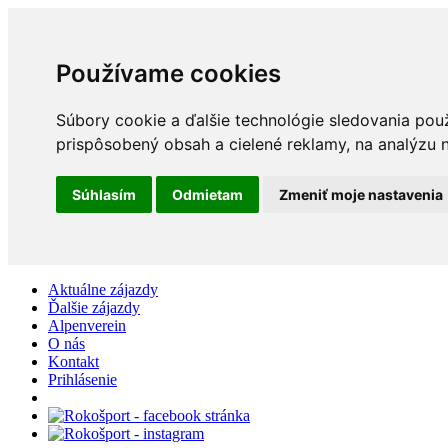
Používame cookies
Súbory cookie a ďalšie technológie sledovania pou
prispôsobený obsah a cielené reklamy, na analýzu n
Súhlasím
Odmietam
Zmeniť moje nastavenia
Aktuálne zájazdy
Ďalšie zájazdy
Alpenverein
O nás
Kontakt
Prihlásenie