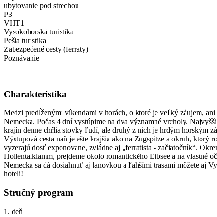
ubytovanie pod strechou
P3
VHT1
Vysokohorská turistika
Pešia turistika
Zabezpečené cesty (ferraty)
Poznávanie
Charakteristika
Medzi predĺženými víkendami v horách, o ktoré je veľký záujem, an
Nemecka. Počas 4 dní vystúpime na dva významné vrcholy. Najvyššia
krajín denne chŕlia stovky ľudí, ale druhý z nich je hrdým horským
Výstupová cesta naň je ešte krajšia ako na Zugspitze a okruh, ktorý r
vyzerajú dosť exponovane, zvládne aj „ferratista - začiatočník“. Ok
Hollentalklamm, prejdeme okolo romantického Eibsee a na vlastné oči
Nemecka sa dá dosiahnuť aj lanovkou a ľahšími trasami môžete aj Vy
hoteli!
Stručný program
1. deň