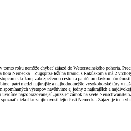
i v tomto roku nemôže chýbať zájazd do Wettersteinského pohoria. Pr
 hora Nemecka – Zugspitze leží na hranici s Rakúskom a má 2 vrcholy
 zástupcom s krížom, zabezpečenou cestou a patričnou dávkou náročnos
obíme, patrí medzi najkrajšie a najhodnotnejšie vysokohorské túry v na
rem spomínaných výstupov navštívime aj jedny z najkrajších a najdivo
 uvidíme najzobrazovanejší „puzzle“ zámok na svete Neuschwanstein. Že
 spoznať niekoľko zaujímavostí tejto časti Nemecka. Zájazd je teda v