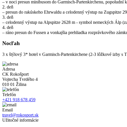
– v noci presun minibusom do Garmisch-Partenkirchenu, popoludní krá
2. deň
– presun do rakúskeho Ehrwaldu a celodenný výstup na Zugspitze 296
3. deň
– celodenný výstup na Alpspitze 2628 m - symbol nemeckých Álp (za
4. deň
– ráno presun do Fussen a vonkajšia prehliadka rozprávkového zám
Nocľah
3 x štýlový 3* hotel v Garmisch-Partenkirchene (2-3 lôžkové izby s 
Adresa
CK Rokošport
Vojtecha Tvrdého 4
010 01 Žilina
Telefón
+421 918 678 459
Email
travel@rokosport.sk
Užitočné informácie