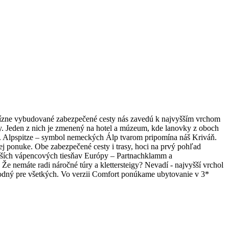
ecízne vybudované zabezpečené cesty nás zavedú k najvyšším vrchom
. Jeden z nich je zmenený na hotel a múzeum, kde lanovky z oboch
ti. Alpspitze – symbol nemeckých Álp tvarom pripomína náš Kriváň.
šej ponuke. Obe zabezpečené cesty i trasy, hoci na prvý pohľad
kejších vápencových tiesňav Európy – Partnachklamm a
 nemáte radi náročné túry a klettersteigy? Nevadí - najvyšší vrchol
hodný pre všetkých. Vo verzii Comfort ponúkame ubytovanie v 3*