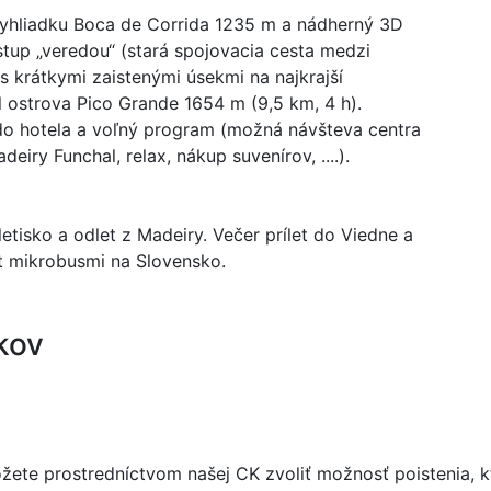
vyhliadku Boca de Corrida 1235 m a nádherný 3D
tup „veredou“ (stará spojovacia cesta medzi
 krátkymi zaistenými úsekmi na najkrajší
l ostrova Pico Grande 1654 m (9,5 km, 4 h).
do hotela a voľný program (možná návšteva centra
iry Funchal, relax, nákup suvenírov, ....).
letisko a odlet z Madeiry. Večer prílet do Viedne a
t mikrobusmi na Slovensko.
kov
 môžete prostredníctvom našej CK zvoliť možnosť poistenia,