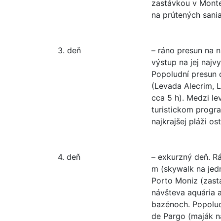
zastávkou v Monte
na prútených sania
3. deň
– ráno presun na n
výstup na jej najv
Popoludní presun 
(Levada Alecrim, 
cca 5 h). Medzi l
turistickom progr
najkrajšej pláži os
4. deň
– exkurzný deň. R
m (skywalk na jed
Porto Moniz (zast
návšteva aquária 
bazénoch. Popolud
de Pargo (maják n