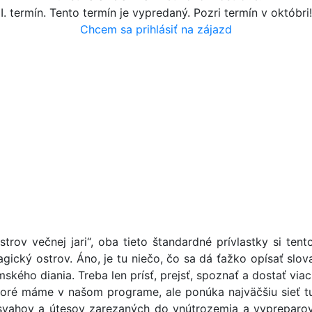
I. termín. Tento termín je vypredaný. Pozri termín v októbri!
Chcem sa prihlásiť na zájazd
strov večnej jari“, oba tieto štandardné prívlastky si te
ický ostrov. Áno, je tu niečo, čo sa dá ťažko opísať slova
ého diania. Treba len prísť, prejsť, spoznať a dostať viac 
oré máme v našom programe, ale ponúka najväčšiu sieť tur
h svahov a útesov zarezaných do vnútrozemia a vypreparov