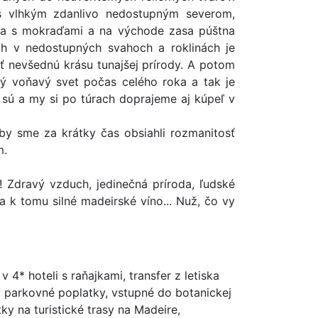
 s vlhkým zdanlivo nedostupným severom,
ina s mokraďami a na východe zasa púštna
h v nedostupných svahoch a roklinách je
 nevšednú krásu tunajšej prírody. A potom
bný voňavý svet počas celého roka a tak je
e sú a my si po túrach doprajeme aj kúpeľ v
by sme za krátky čas obsiahli rozmanitosť
m.
! Zdravý vzduch, jedinečná príroda, ľudské
 a k tomu silné madeirské víno... Nuž, čo vy
4* hoteli s raňajkami, transfer z letiska
 parkovné poplatky, vstupné do botanickej
y na turistické trasy na Madeire,