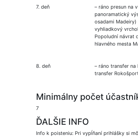
7. deň
– ráno presun na 
panoramatický výs
osadami Madeiry) s
vyhliadkový vrcho
Popoludní návrat 
hlavného mesta Made
8. deň
– ráno transfer na 
transfer Rokošpor
Minimálny počet účastní
7
ĎALŠIE INFO
Info k poisteniu: Pri vypĺňaní prihlášky si