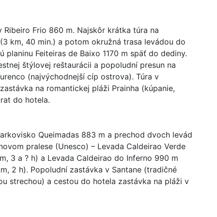
 Ribeiro Frio 860 m. Najskôr krátka túra na
 (3 km, 40 min.) a potom okružná trasa levádou do
 planinu Feiteiras de Baixo 1170 m späť do dediny.
stnej štýlovej reštaurácii a popoludní presun na
renco (najvýchodnejší cíp ostrova). Túra v
a zastávka na romantickej pláži Prainha (kúpanie,
rat do hotela.
parkovisko Queimadas 883 m a prechod dvoch levád
novom pralese (Unesco) – Levada Caldeirao Verde
km, 3 a ? h) a Levada Caldeirao do Inferno 990 m
km, 2 h). Popoludní zastávka v Santane (tradičné
u strechou) a cestou do hotela zastávka na pláži v