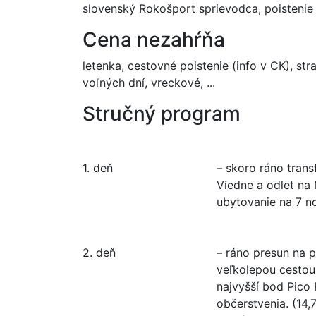
slovenský Rokošport sprievodca, poistenie p
Cena nezahŕňa
letenka, cestovné poistenie (info v CK), s
voľných dní, vreckové, ...
Stručný program
1. deň
– skoro ráno trans
Viedne a odlet na 
ubytovanie na 7 no
2. deň
– ráno presun na 
veľkolepou cestou,
najvyšší bod Pico
občerstvenia. (14,