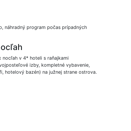
ého, náhradný program počas prípadných
ocľah
x nocľah v 4* hoteli s raňajkami
vojposteľové izby, kompletné vybavenie,
fi, hotelový bazén) na južnej strane ostrova.