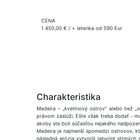
CENA
1 450,00 € / + letenka od 590 Eur
Charakteristika
Madeira – „kvetinový ostrov“ alebo tiež „o
právom zaslúži. Ešte však treba dodať - mag
akoby ste boli súčasťou nejakého nadpozemsk
Madeira je najmenší spomedzi ostrovov, kt
následná erózia vytvorili labyrint strmýc