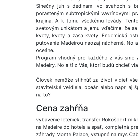
Slnečný juh s dedinami vo svahoch s ba
porasteným subtropickými vavrínovými pr
krajina. A k tomu všetkému levády. Ten
svetovým unikátom a jemu vďačíme, že sa 
kvety, kvety a zasa kvety. Endemická ostr
putovanie Madeirou naozaj nádherné. No a a
oceáne.
Program vhodný pre každého z vás sme zos
Madeiry. No a tí z Vás, ktorí budú chcieť v
Človek nemôže stihnúť za život vidieť vše
staviteľské veľdiela, oceán alebo napr. aj 
na to?
Cena zahŕňa
vybavenie leteniek, transfer Rokošport mikr
na Madeire do hotela a späť, kompletná pr
záhrady Monte Palace, vstupné na mys Cabo