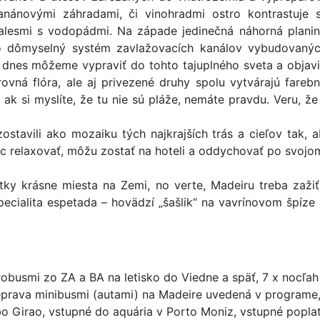
nánovými záhradami, či vinohradmi ostro kontrastuje
alesmi s vodopádmi. Na západe jedinečná náhorná plan
to dômyselný systém zavlažovacích kanálov vybudovanýc
dnes môžeme vypraviť do tohto tajuplného sveta a objaviť
ovná flóra, ale aj privezené druhy spolu vytvárajú fare
k si myslíte, že tu nie sú pláže, nemáte pravdu. Veru, ž
tavili ako mozaiku tých najkrajších trás a cieľov tak, a
iac relaxovať, môžu zostať na hoteli a oddychovať po svojo
tky krásne miesta na Zemi, no verte, Madeiru treba zažiť
špecialita espetada – hovädzí „šašlik“ na vavrínovom špíze
obusmi zo ZA a BA na letisko do Viedne a späť, 7 x nocľah v 
eprava minibusmi (autami) na Madeire uvedená v programe,
 Girao, vstupné do aquária v Porto Moniz, vstupné poplatk