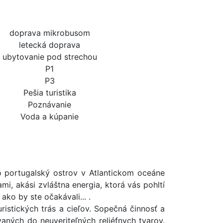
doprava mikrobusom
letecká doprava
ubytovanie pod strechou
P1
P3
Pešia turistika
Poznávanie
Voda a kúpanie
nto portugalský ostrov v Atlantickom oceáne
mi, akási zvláštna energia, ktorá vás pohltí
ako by ste očakávali... .
istických trás a cieľov. Sopečná činnosť a
aných do neuveriteľných reliéfnych tvarov.