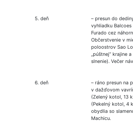
5. deň
– presun do dediny
vyhliadku Balcoes
Furado cez náhornú
Občerstvenie v mie
poloostrov Sao Lou
„púštnej“ krajine 
slnenie). Večer náv
6. deň
– ráno presun na 
v dažďovom vavrí
(Zelený kotol, 13 
(Pekelný kotol, 4 
obydlia so slameno
Machicu.