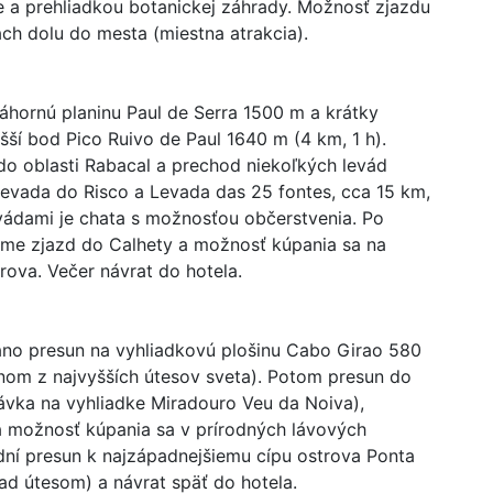
 a prehliadkou botanickej záhrady. Možnosť zjazdu
ch dolu do mesta (miestna atrakcia).
áhornú planinu Paul de Serra 1500 m a krátky
yšší bod Pico Ruivo de Paul 1640 m (4 km, 1 h).
do oblasti Rabacal a prechod niekoľkých levád
Levada do Risco a Levada das 25 fontes, cca 15 km,
evádami je chata s možnosťou občerstvenia. Po
ame zjazd do Calhety a možnosť kúpania sa na
trova. Večer návrat do hotela.
áno presun na vyhliadkovú plošinu Cabo Girao 580
nom z najvyšších útesov sveta). Potom presun do
ávka na vyhliadke Miradouro Veu da Noiva),
a možnosť kúpania sa v prírodných lávových
ní presun k najzápadnejšiemu cípu ostrova Ponta
ad útesom) a návrat späť do hotela.