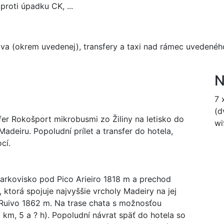
roti úpadku CK, ...
trava (okrem uvedenej), transfery a taxi nad rámec uveden
N
7 
(d
fer Rokošport mikrobusmi zo Žiliny na letisko do
wi
Madeiru. Popoludní prílet a transfer do hotela,
cí.
parkovisko pod Pico Arieiro 1818 m a prechod
 ktorá spojuje najvyššie vrcholy Madeiry na jej
 Ruivo 1862 m. Na trase chata s možnosťou
7 km, 5 a ? h). Popoludní návrat späť do hotela so