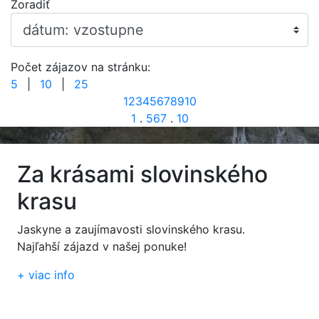
Zoradiť
Počet zájazov na stránku:
5
|
10
|
25
1
2
3
4
5
6
7
8
9
10
1
.
5
6
7
.
10
26.6.2027
Za krásami slovinského
krasu
Jaskyne a zaujímavosti slovinského krasu.
Najľahší zájazd v našej ponuke!
+
viac info