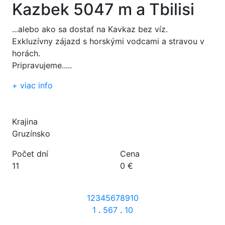
Kazbek 5047 m a Tbilisi
...alebo ako sa dostať na Kavkaz bez víz.
Exkluzívny zájazd s horskými vodcami a stravou v
horách.
Pripravujeme.....
+
viac info
Krajina
Gruzínsko
Počet dní
Cena
11
0 €
1
2
3
4
5
6
7
8
9
10
1
.
5
6
7
.
10