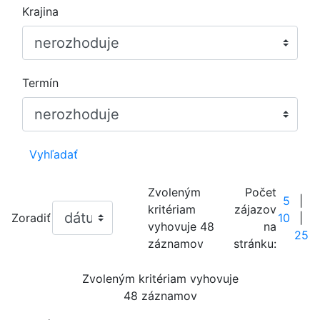
Krajina
Termín
Vyhľadať
Zvoleným
Počet
5
|
kritériam
zájazov
Zoradiť
10
|
vyhovuje
48
na
25
záznamov
stránku:
Zvoleným kritériam vyhovuje
48 záznamov